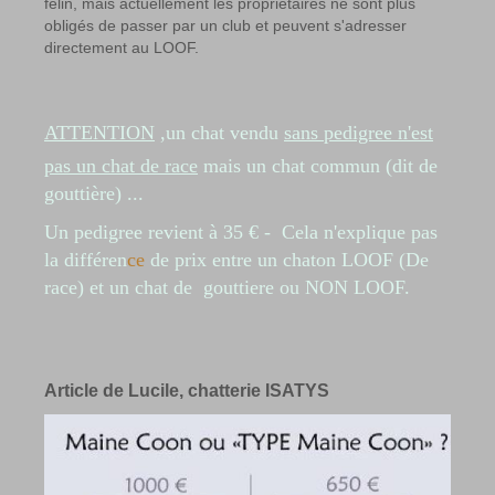
félin,
mais
actuellement les propriétaires ne sont plus
obligés de passer par un club et peuvent s'adresser
directement au LOOF.
ATTENTION
,un chat vendu
sans pedigree n'est
pas un chat de race
mais un chat commun (dit de
gouttière) ...
Un pedigree revient à 35 €
- Cela n'explique pas
la différen
ce
de prix entre un chaton LOOF (De
race) et un chat de gouttiere ou
NON
LOOF.
Article de Lucile, chatterie ISATYS