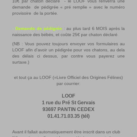
10€ par chaton déclaré - le LOOF vous renverra une
demande de pédigrée « pré remplie » avec le numéro
provisoire de la portée.
-
Demande de pédigrée
: au plus tard 6 MOIS après la
naissance des bébés, et coûte 25€ par chaton déclaré.
(NB : Vous pouvez toujours envoyer vos formulaires au
LOOF afin d'avoir un pédigrée pour vos chatons, au dela
des délais ci dessus, par contre vous payerez une
surtaxe.)
et tout ça au LOOF (=Livre Officiel des Origines Félines)
par courrier:
LOOF
1 rue du Pré St Gervais
93697 PANTIN CEDEX
01.41.71.03.35 (tél)
Avant il fallait automatiquement être inscrit dans un club